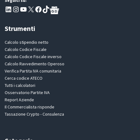
Seguici su:
Pagina LinkedIn PartitaIva
Instagram
Canale YouTube Evoluzione - Partitaiva.it
X
Segui PartitaIva su Facebook
TikTok
Strumenti
Calcolo stipendio netto
Calcolo Codice Fiscale
Calcolo Codice Fiscale inverso
Calcolo Ravvedimento Operoso
Verifica Partita IVA comunitaria
Cerca codice ATECO
Tutti i calcolatori
Osservatorio Partite IVA
Report Aziende
Il Commercialista risponde
Tassazione Crypto - Consulenza