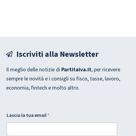
Iscriviti alla Newsletter
Il meglio delle notizie di
Partitaiva.it
, per ricevere
sempre le novità e i consigli su fisco, tasse, lavoro,
economia, fintech e molto altro.
L
G
Lascia la tua email
*
a
D
y
P
o
R
u
t