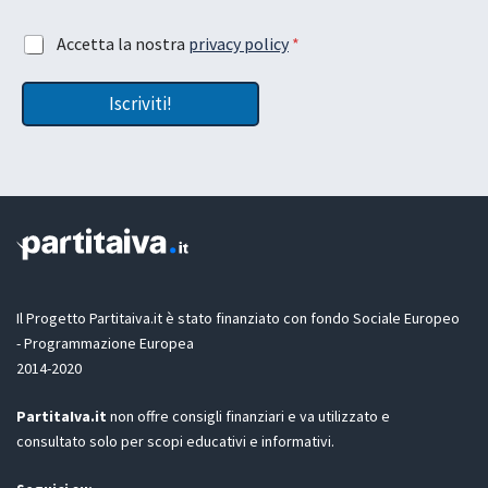
t
u
e
a
A
Accetta la nostra
privacy policy
*
m
*
c
a
c
i
Iscriviti!
e
l
t
L
t
a
a
s
z
c
i
i
o
a
n
e
G
D
Il Progetto Partitaiva.it è stato finanziato con fondo Sociale Europeo
P
- Programmazione Europea
R
2014-2020
*
PartitaIva.it
non offre consigli finanziari e va utilizzato e
consultato solo per scopi educativi e informativi.