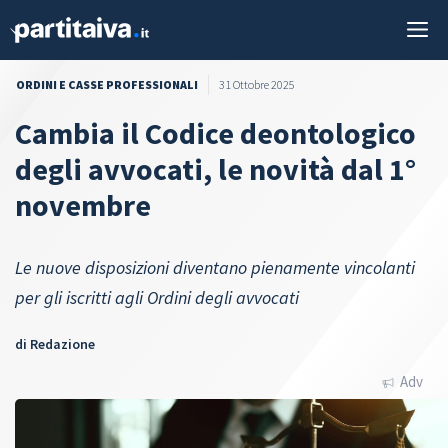
Vai
M
al
contenuto
ORDINI E CASSE PROFESSIONALI
31 Ottobre 2025
Cambia il Codice deontologico
degli avvocati, le novità dal 1°
novembre
Le nuove disposizioni diventano pienamente vincolanti
per gli iscritti agli Ordini degli avvocati
di
Redazione
Adv