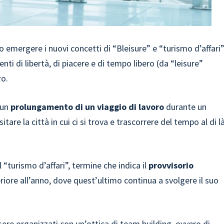
 emergere i nuovi concetti di “Bleisure” e “turismo d’affari”
nti di libertà, di piacere e di tempo libero (da “leisure”
ro.
 un
prolungamento di un viaggio di lavoro
durante un
are la città in cui ci si trova e trascorrere del tempo al di l
 “turismo d’affari”, termine che indica il
provvisorio
riore all’anno, dove quest’ultimo continua a svolgere il suo
sere organizzati con un’ottica di team building, ovvero di