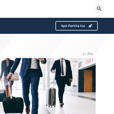
Searc
for:
Apri Partita Iva
Adv