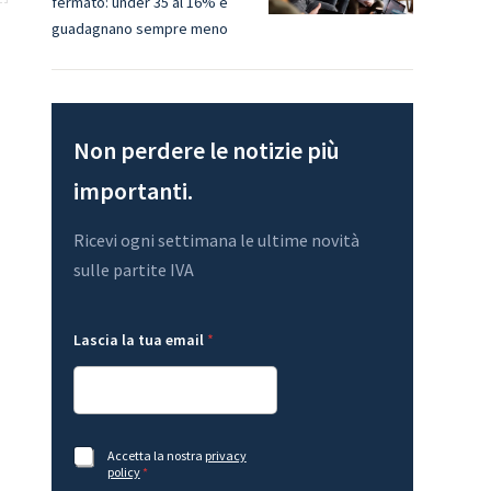
fermato: under 35 al 16% e
guadagnano sempre meno
Non perdere le notizie più
importanti.
Ricevi ogni settimana le ultime novità
sulle partite IVA
t
Lascia la tua email
*
u
a
l
a
G
D
L
P
A
Accetta la nostra
privacy
a
R
c
policy
*
s