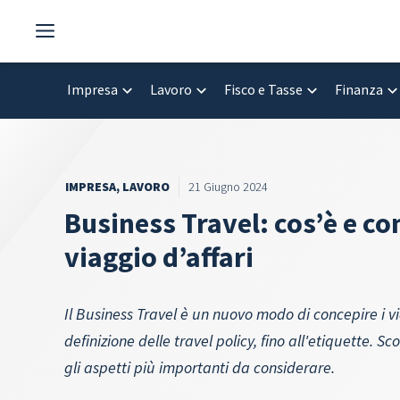
Vai
al
contenuto
Impresa
Lavoro
Fisco e Tasse
Finanza
IMPRESA
,
LAVORO
21 Giugno 2024
Business Travel: cos’è e co
viaggio d’affari
Il Business Travel è un nuovo modo di concepire i via
definizione delle travel policy, fino all'etiquette. 
gli aspetti più importanti da considerare.