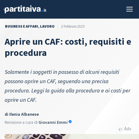
Vai
M
al
contenuto
BUSINESS E AFFARI
,
LAVORO
2 Febbraio 2023
Aprire un CAF: costi, requisiti e
procedura
Solamente i soggetti in possesso di alcuni requisiti
possono aprire un CAF, seguendo una precisa
procedura. Leggi la guida alla procedura e ai costi per
aprire un CAF.
di
Ilenia Albanese
Revisione a cura di
Giovanni Emmi
Adv