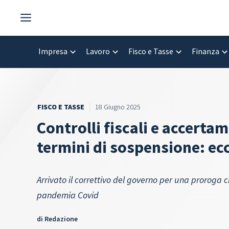
Vai
al
contenuto
Impresa
Lavoro
Fisco e Tasse
Finanza
FISCO E TASSE
18 Giugno 2025
Controlli fiscali e accerta
termini di sospensione: ecc
Arrivato il correttivo del governo per una proroga c
pandemia Covid
di
Redazione