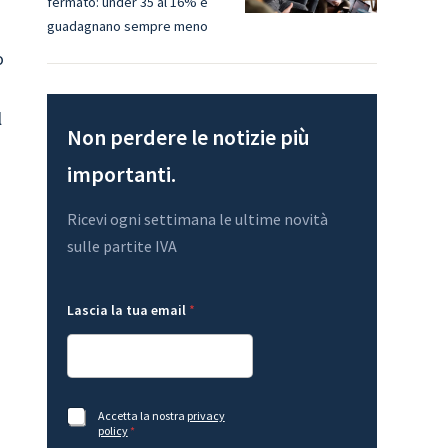
fermato: under 35 al 16% e
guadagnano sempre meno
o
l
Non perdere le notizie più
importanti.
Ricevi ogni settimana le ultime novità
sulle partite IVA
t
*
Lascia la tua email
*
u
A
a
c
L
c
a
e
s
t
c
t
i
a
A
Accetta la nostra
privacy
a
z
c
policy
*