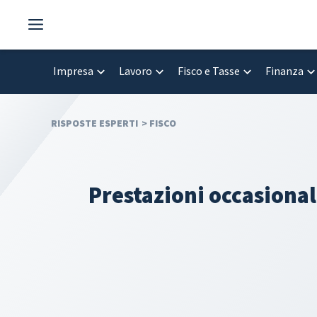
Vai
al
contenuto
Impresa
Lavoro
Fisco e Tasse
Finanza
RISPOSTE ESPERTI
>
FISCO
Prestazioni occasionali