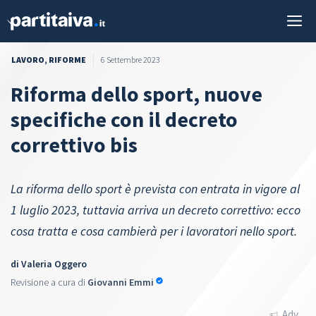
Vai
M
al
contenuto
LAVORO
,
RIFORME
6 Settembre 2023
Riforma dello sport, nuove
specifiche con il decreto
correttivo bis
La riforma dello sport è prevista con entrata in vigore al
1 luglio 2023, tuttavia arriva un decreto correttivo: ecco
cosa tratta e cosa cambierà per i lavoratori nello sport.
di
Valeria Oggero
Revisione a cura di
Giovanni Emmi
Adv