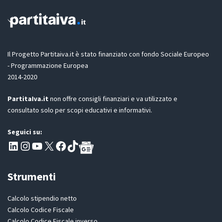
Il Progetto Partitaiva.it è stato finanziato con fondo Sociale Europeo
- Programmazione Europea
2014-2020
PartitaIva.it
non offre consigli finanziari e va utilizzato e
consultato solo per scopi educativi e informativi.
Seguici su:
Pagina LinkedIn PartitaIva
Instagram
Canale YouTube Evoluzione - Partitaiva.it
X
Segui PartitaIva su Facebook
TikTok
Strumenti
Calcolo stipendio netto
Calcolo Codice Fiscale
Calcolo Codice Fiscale inverso