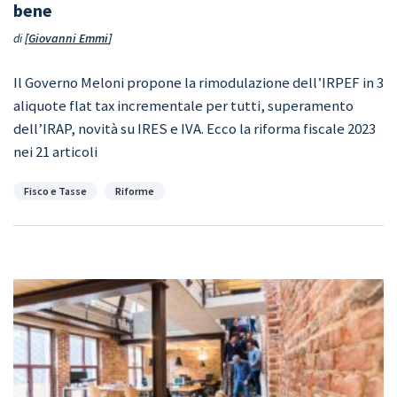
bene
di
Giovanni Emmi
Il Governo Meloni propone la rimodulazione dell’IRPEF in 3
aliquote flat tax incrementale per tutti, superamento
dell’IRAP, novità su IRES e IVA. Ecco la riforma fiscale 2023
nei 21 articoli
Categorie
Fisco e Tasse
Riforme