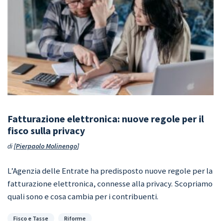
Fatturazione elettronica: nuove regole per il
fisco sulla privacy
di
Pierpaolo Molinengo
L’Agenzia delle Entrate ha predisposto nuove regole per la
fatturazione elettronica, connesse alla privacy. Scopriamo
quali sono e cosa cambia per i contribuenti.
Categorie
Fisco e Tasse
Riforme