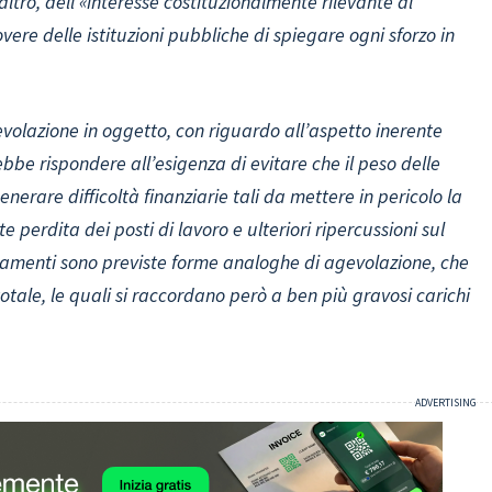
altro, dell’«interesse costituzionalmente rilevante al
vere delle istituzioni pubbliche di spiegare ogni sforzo in
gevolazione in oggetto, con riguardo all’aspetto inerente
ebbe rispondere all’esigenza di evitare che il peso delle
rare difficoltà finanziarie tali da mettere in pericolo la
perdita dei posti di lavoro e ulteriori ripercussioni sul
inamenti sono previste forme analoghe di agevolazione, che
ale, le quali si raccordano però a ben più gravosi carichi