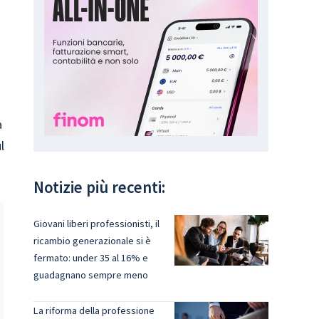
n
a
l
Notizie più recenti:
Giovani liberi professionisti, il
ricambio generazionale si è
fermato: under 35 al 16% e
guadagnano sempre meno
La riforma della professione