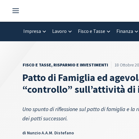
Vai
al
contenuto
Impresa
Lavoro
Fisco e Tasse
Finanza
FISCO E TASSE
,
RISPARMIO E INVESTIMENTI
18 Ottobre 2
Patto di Famiglia ed agevol
“controllo” sull’attività d
Uno spunto di riflessione sul patto di famiglia e la 
dei patti successori.
di
Nunzio A.A.M. Distefano