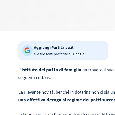
Aggiungi Partitaiva.it
alle tue fonti preferite su Google
L’
istituto del patto di famiglia
ha trovato il suo 
seguenti cod. civ.
La rilevante novità, benché in dottrina non ci sia u
una effettiva deroga al regime dei patti succe
In buona sostanza l’imprenditore (sia esso
ditta i