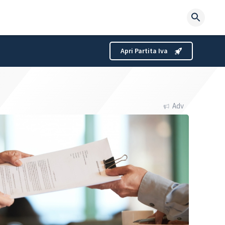
Searc
for:
Apri Partita Iva
Adv