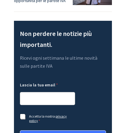
opportunità per le partite IVA
Non perdere le notizie più
importanti.
Ricevi ogni settimana le ultime novità
sulle partite IVA
*
L
Lascia la tua email
*
*
a
l
y
a
o
u
t
l
a
A
Accetta la nostra
privacy
A
c
policy
*
c
c
c
e