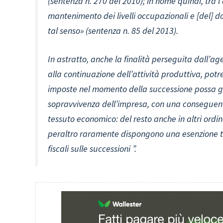
(sentenza n. 270 del 2010); in nome quindi, tra l’
mantenimento dei livelli occupazionali e [del] do
tal senso»
(sentenza n. 85 del 2013)
.
In astratto, anche la finalità perseguita dall’a
alla continuazione dell’attività produttiva, potr
imposte nel momento della successione possa gene
sopravvivenza dell’impresa, con una conseguente 
tessuto economico: del resto anche in altri ord
peraltro raramente dispongono una esenzione tot
fiscali sulle successioni
”.