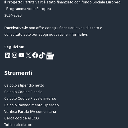
Il Progetto Partitaiva.it è stato finanziato con fondo Sociale Europeo
P
- Programmazione Europea
R
2014-2020
*
PartitaIva.it
non offre consigli finanziari e va utilizzato e
consultato solo per scopi educativi e informativi.
Seguici su:
Pagina LinkedIn PartitaIva
Instagram
Canale YouTube Evoluzione - Partitaiva.it
X
Segui PartitaIva su Facebook
TikTok
Strumenti
Calcolo stipendio netto
Calcolo Codice Fiscale
Calcolo Codice Fiscale inverso
Calcolo Ravvedimento Operoso
Verifica Partita IVA comunitaria
Cerca codice ATECO
Tutti i calcolatori