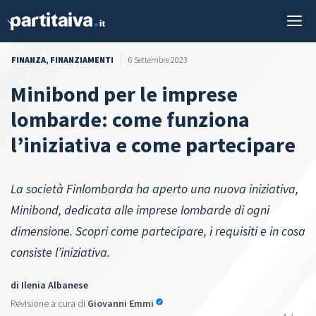
Vai
M
al
contenuto
FINANZA
,
FINANZIAMENTI
6 Settembre 2023
Minibond per le imprese
lombarde: come funziona
l’iniziativa e come partecipare
La società Finlombarda ha aperto una nuova iniziativa,
Minibond, dedicata alle imprese lombarde di ogni
dimensione. Scopri come partecipare, i requisiti e in cosa
consiste l’iniziativa.
di
Ilenia Albanese
Revisione a cura di
Giovanni Emmi