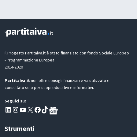
t
t
a
a
z
z
i
i
o
o
n
n
e
e
l
G
a
D
Il Progetto Partitaiva.it è stato finanziato con fondo Sociale Europeo
P
- Programmazione Europea
R
2014-2020
*
PartitaIva.it
non offre consigli finanziari e va utilizzato e
consultato solo per scopi educativi e informativi.
Seguici su:
Pagina LinkedIn PartitaIva
Instagram
Canale YouTube Evoluzione - Partitaiva.it
X
Segui PartitaIva su Facebook
TikTok
Strumenti