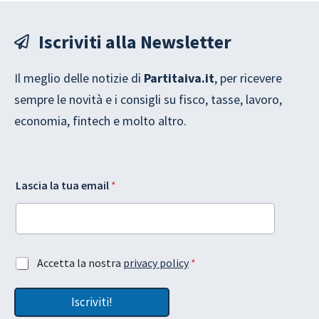
Iscriviti alla Newsletter
Il meglio delle notizie di
Partitaiva.it
, per ricevere
sempre le novità e i consigli su fisco, tasse, lavoro,
economia, fintech e molto altro.
L
Lascia la tua email
*
a
s
c
i
a
A
A
Accetta la nostra
privacy policy
*
c
c
c
c
e
Iscriviti!
e
t
t