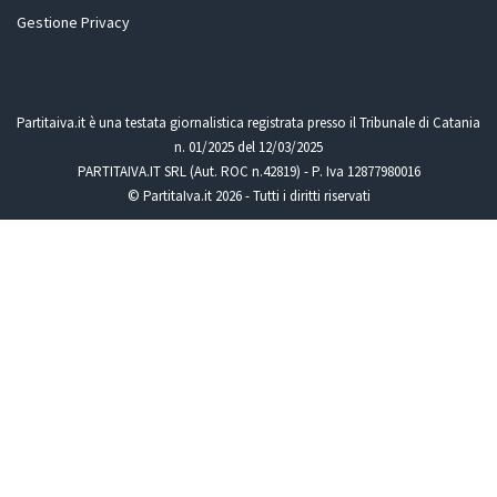
Gestione Privacy
Partitaiva.it è una testata giornalistica registrata presso il Tribunale di Catania
n. 01/2025 del 12/03/2025
PARTITAIVA.IT SRL (Aut. ROC n.42819) - P. Iva 12877980016
© PartitaIva.it 2026 - Tutti i diritti riservati