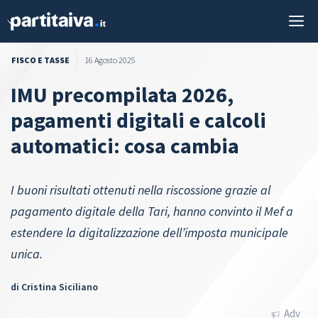
Vai
M
al
contenuto
FISCO E TASSE
16 Agosto 2025
IMU precompilata 2026,
pagamenti digitali e calcoli
automatici: cosa cambia
I buoni risultati ottenuti nella riscossione grazie al
pagamento digitale della Tari, hanno convinto il Mef a
estendere la digitalizzazione dell’imposta municipale
unica.
di
Cristina Siciliano
Adv