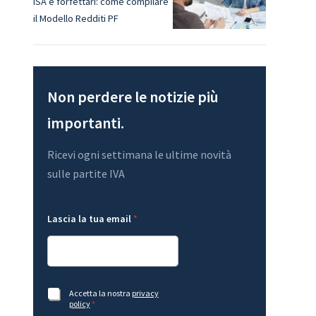
ISA e forfettari: come compilare
il Modello Redditi PF
Non perdere le notizie più
importanti.
Ricevi ogni settimana le ultime novità
sulle partite IVA
L
*
Lascia la tua email
*
a
A
s
c
c
c
i
e
a
t
L
t
a
a
A
Accetta la nostra
privacy
y
z
c
policy
*