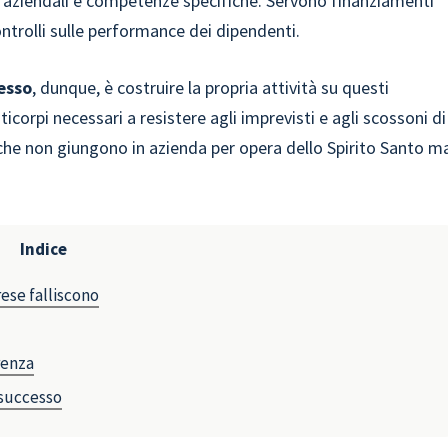
i aziendali e competenze specifiche. Servono finanziamenti
ntrolli sulle performance dei dipendenti.
esso
, dunque, è costruire la propria attività su questi
icorpi necessari a resistere agli imprevisti e agli scossoni di
che non giungono in azienda per opera dello Spirito Santo m
Indice
rese falliscono
erenza
i successo