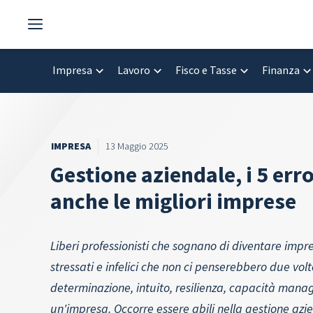
Vai
al
contenuto
Impresa
Lavoro
Fisco e Tasse
Finanza
IMPRESA
13 Maggio 2025
Gestione aziendale, i 5 erro
anche le migliori imprese
Liberi professionisti che sognano di diventare impr
stressati e infelici che non ci penserebbero due vol
determinazione, intuito, resilienza, capacità manage
un'impresa. Occorre essere abili nella gestione azie