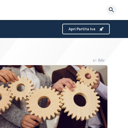
Searc
for:
Apri Partita Iva
Adv