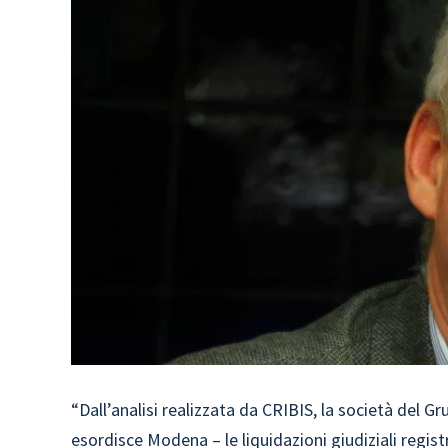
“Dall’analisi realizzata da CRIBIS, la società del 
esordisce Modena – le liquidazioni giudiziali regist