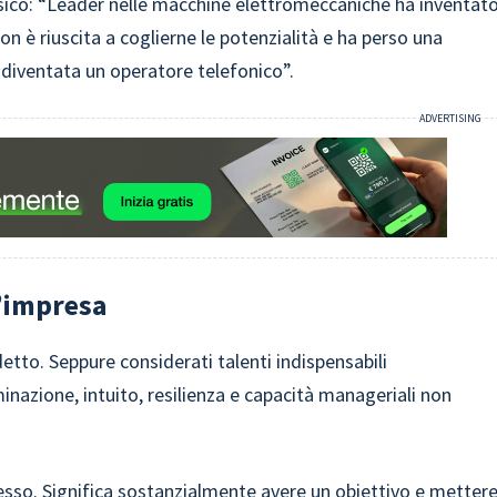
ssico: “Leader nelle macchine elettromeccaniche ha inventat
n è riuscita a coglierne le potenzialità e ha perso una
è diventata un operatore telefonico”.
l’impresa
etto. Seppure considerati talenti indispensabili
inazione, intuito, resilienza e capacità manageriali non
ocesso. Significa sostanzialmente avere un obiettivo e metter