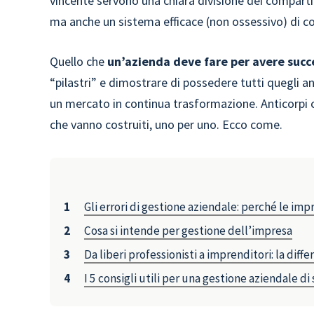
vincente servono una chiara divisione dei compart
ma anche un sistema efficace (non ossessivo) di co
Quello che
un’azienda deve fare per avere succ
“pilastri” e dimostrare di possedere tutti quegli ant
un mercato in continua trasformazione. Anticorpi 
che vanno costruiti, uno per uno. Ecco come.
Gli errori di gestione aziendale: perché le imp
Cosa si intende per gestione dell’impresa
Da liberi professionisti a imprenditori: la diff
I 5 consigli utili per una gestione aziendale d