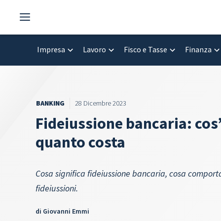
Vai
al
contenuto
Impresa
Lavoro
Fisco e Tasse
Finanza
BANKING
28 Dicembre 2023
Fideiussione bancaria: cos
quanto costa
Cosa significa fideiussione bancaria, cosa comporta 
fideiussioni.
di
Giovanni Emmi