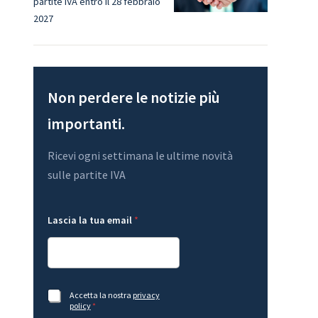
partite IVA entro il 28 febbraio
2027
Non perdere le notizie più
importanti.
Ricevi ogni settimana le ultime novità
sulle partite IVA
t
l
Lascia la tua email
*
u
a
a
l
G
a
D
*
P
R
e
A
Accetta la nostra
privacy
m
c
policy
*