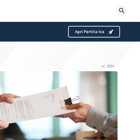
Searc
for:
Apri Partita Iva
Adv