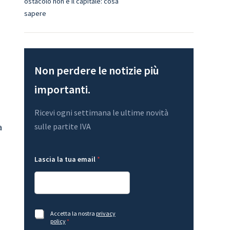
ostacolo non è il capitale: cosa
sapere
Non perdere le notizie più
importanti.
Ricevi ogni settimana le ultime novità
a
sulle partite IVA
L
*
Lascia la tua email
*
a
*
s
t
c
u
i
a
a
A
c
A
Accetta la nostra
privacy
c
c
policy
*