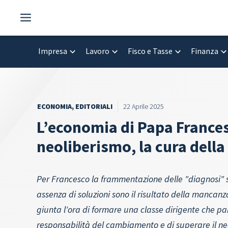
Vai
al
contenuto
Impresa
Lavoro
Fisco e Tasse
Finanza
ECONOMIA
,
EDITORIALI
22 Aprile 2025
L’economia di Papa Francesc
neoliberismo, la cura dell
Per Francesco la frammentazione delle "diagnosi" 
assenza di soluzioni sono il risultato della mancan
giunta l'ora di formare una classe dirigente che pa
responsabilità del cambiamento e di superare il ne