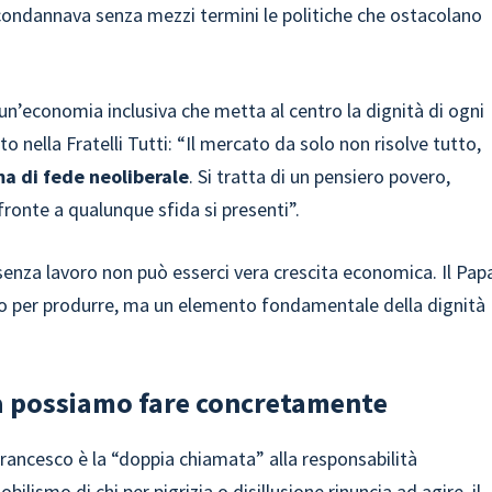
 condannava senza mezzi termini le politiche che ostacolano
 un’economia inclusiva che metta al centro la dignità di ogni
o nella Fratelli Tutti: “Il mercato da solo non risolve tutto,
a di fede neoliberale
. Si tratta di un pensiero povero,
fronte a qualunque sfida si presenti”.
 senza lavoro non può esserci vera crescita economica. Il Pap
zo per produrre, ma un elemento fondamentale della dignità
sa possiamo fare concretamente
Francesco è la “doppia chiamata” alla responsabilità
ilismo di chi per pigrizia o disillusione rinuncia ad agire, il