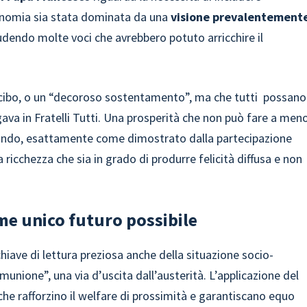
conomia sia stata dominata da una
visione prevalentement
udendo molte voci che avrebbero potuto arricchire il
il cibo, o un “decoroso sostentamento”, ma che tutti possano
egava in Fratelli Tutti. Una prosperità che non può fare a men
 mondo, esattamente come dimostrato dalla partecipazione
 ricchezza che sia in grado di produrre felicità diffusa e non
me unico futuro possibile
hiave di lettura preziosa anche della situazione socio-
nione”, una via d’uscita dall’austerità. L’applicazione del
 che rafforzino il welfare di prossimità e garantiscano equo