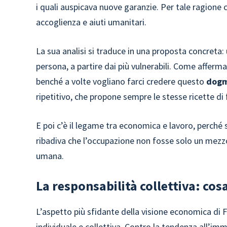
i quali auspicava nuove garanzie. Per tale ragione
accoglienza e aiuti umanitari.
La sua analisi si traduce in una proposta concreta:
persona, a partire dai più vulnerabili. Come affermat
benché a volte vogliano farci credere questo
dogm
ripetitivo, che propone sempre le stesse ricette di 
E poi c’è il legame tra economica e lavoro, perché
ribadiva che l’occupazione non fosse solo un mez
umana.
La responsabilità collettiva: co
L’aspetto più sfidante della visione economica di 
individuale e collettiva. Contro la tendenza all’immob