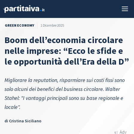
Vai
M
al
contenuto
GREEN ECONOMY
1 Dicembre 2025
Boom dell’economia circolare
nelle imprese: “Ecco le sfide e
le opportunità dell’Era della D”
Migliorare la reputation, risparmiare sui costi fissi sono
solo alcuni dei benefici del business circolare. Walter
Stahel: "I vantaggi principali sono su base regionale e
locale".
di
Cristina Siciliano
Adv