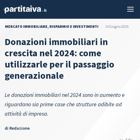
Vai
M
al
contenuto
MERCATO IMMOBILIARE
,
RISPARMIO E INVESTIMENTI
14 Giugno 2025
Donazioni immobiliari in
crescita nel 2024: come
utilizzarle per il passaggio
generazionale
Le donazioni immobiliari nel 2024 sono in aumento e
riguardano sia prime case che strutture adibite ad
attività di impresa.
di
Redazione
Adv