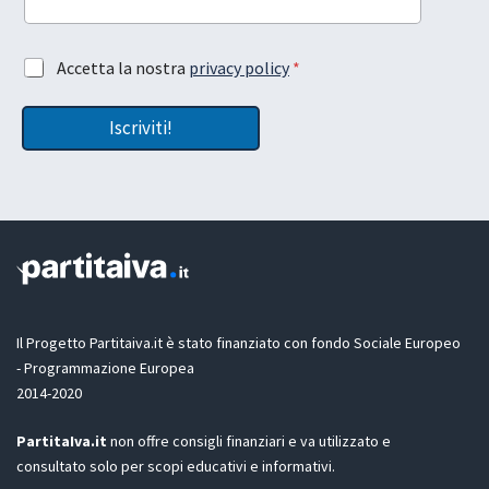
l
l
a
*
t
l
A
Accetta la nostra
privacy policy
*
u
a
c
a
c
Iscriviti!
e
t
t
a
z
i
o
n
e
G
D
Il Progetto Partitaiva.it è stato finanziato con fondo Sociale Europeo
P
- Programmazione Europea
R
2014-2020
*
PartitaIva.it
non offre consigli finanziari e va utilizzato e
consultato solo per scopi educativi e informativi.