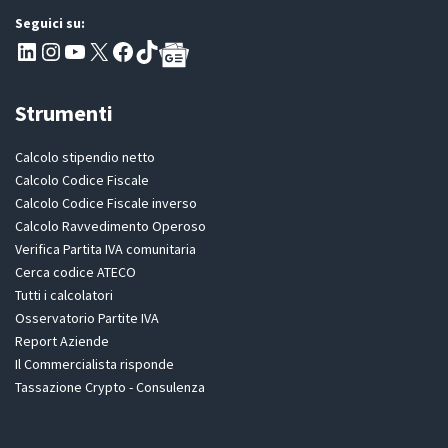
Seguici su:
Pagina LinkedIn PartitaIva
Instagram
Canale YouTube Evoluzione - Partitaiva.it
X
Segui PartitaIva su Facebook
TikTok
Strumenti
Calcolo stipendio netto
Calcolo Codice Fiscale
Calcolo Codice Fiscale inverso
Calcolo Ravvedimento Operoso
Verifica Partita IVA comunitaria
Cerca codice ATECO
Tutti i calcolatori
Osservatorio Partite IVA
Report Aziende
Il Commercialista risponde
Tassazione Crypto - Consulenza