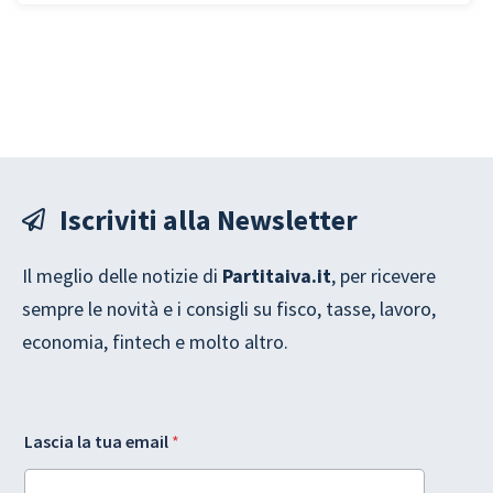
Iscriviti alla Newsletter
Il meglio delle notizie di
Partitaiva.it
, per ricevere
sempre le novità e i consigli su fisco, tasse, lavoro,
economia, fintech e molto altro.
G
e
Lascia la tua email
*
D
m
P
a
R
i