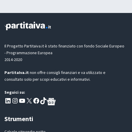
a
z
i
o
n
e
G
D
Il Progetto Partitaiva.it è stato finanziato con fondo Sociale Europeo
P
- Programmazione Europea
R
2014-2020
*
PartitaIva.it
non offre consigli finanziari e va utilizzato e
consultato solo per scopi educativi e informativi.
Seguici su:
Pagina LinkedIn PartitaIva
Instagram
Canale YouTube Evoluzione - Partitaiva.it
X
Segui PartitaIva su Facebook
TikTok
Strumenti
Calcolo stipendio netto