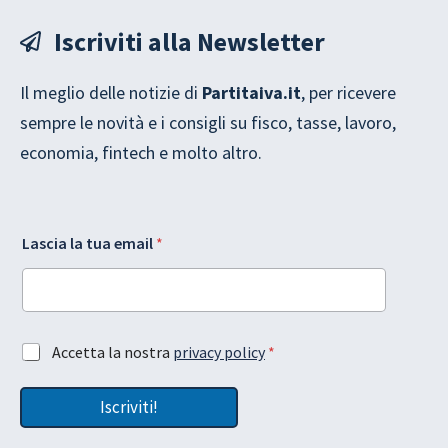
Iscriviti alla Newsletter
Il meglio delle notizie di
Partitaiva.it
, per ricevere
sempre le novità e i consigli su fisco, tasse, lavoro,
economia, fintech e molto altro.
l
l
Lascia la tua email
*
a
a
G
G
D
D
P
P
R
R
e
l
A
Accetta la nostra
privacy policy
*
m
a
c
a
c
i
Iscriviti!
e
l
t
t