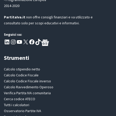
R
2014-2020
*
PartitaIva.it
non offre consigli finanziari e va utilizzato e
consultato solo per scopi educativi e informativi.
Seguici su:
Pagina LinkedIn PartitaIva
Instagram
Canale YouTube Evoluzione - Partitaiva.it
X
Segui PartitaIva su Facebook
TikTok
Strumenti
Calcolo stipendio netto
Calcolo Codice Fiscale
Calcolo Codice Fiscale inverso
Calcolo Ravvedimento Operoso
Verifica Partita IVA comunitaria
Cerca codice ATECO
Tutti i calcolatori
Osservatorio Partite IVA