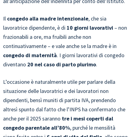
all’anticipazione dell’indennità per conto dell’Istituto.
Il
congedo alla madre intenzionale
, che sia
lavoratrice dipendente, è
di
10 giorni lavorativi
– non
frazionabili a ore, ma fruibili anche non
continuativamente – e vale anche se la madre è in
congedo di maternità
. I giorni lavorativi di congedo
diventano
20 nel caso di parto plurimo
.
L’occasione è naturalmente utile per parlare della
situazione delle lavoratrici e dei lavoratori non
dipendenti, bensì muniti di partita IVA, prendendo
altresì spunto dal fatto che l’INPS ha confermato che
anche per il 2025 saranno
tre i mesi coperti dal
congedo parentale all’80%
, purché le mensilità
siano fruite entro i
6 anni di vita del figlio
, allo scopo