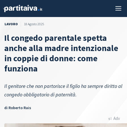
Vai
M
al
contenuto
LAVORO
18 Agosto 2025
Il congedo parentale spetta
anche alla madre intenzionale
in coppie di donne: come
funziona
Il genitore che non partorisce il figlio ha sempre diritto al
congedo obbligatorio di paternità.
di
Roberto Rais
Adv