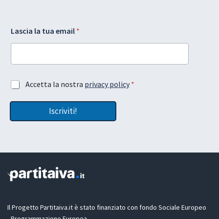
e
*
Lascia la tua email
*
m
G
a
D
i
P
l
R
l
l
a
a
A
Accetta la nostra
privacy policy
*
t
c
u
c
a
Iscriviti!
e
t
t
a
z
i
o
n
e
G
D
Il Progetto Partitaiva.it è stato finanziato con fondo Sociale Europeo
P
- Programmazione Europea