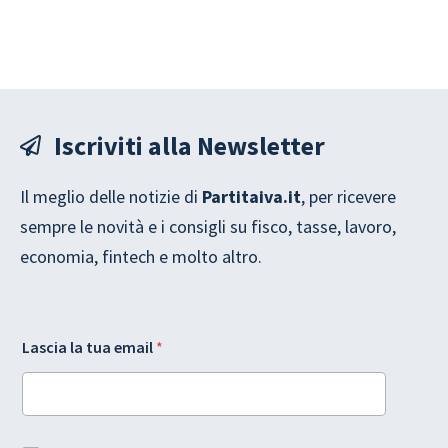
Iscriviti alla Newsletter
Il meglio delle notizie di
Partitaiva.it
, per ricevere
sempre le novità e i consigli su fisco, tasse, lavoro,
economia, fintech e molto altro.
G
Lascia la tua email
*
D
P
R
t
u
*
a