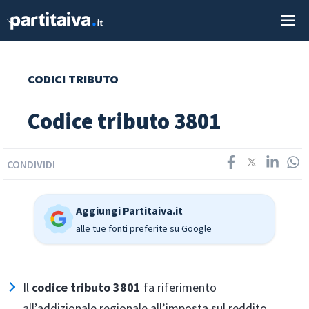
Vai
M
al
contenuto
CODICI TRIBUTO
Codice tributo 3801
CONDIVIDI
Aggiungi Partitaiva.it
alle tue fonti preferite su Google
Il
codice tributo 3801
fa riferimento
all’addizionale regionale all’imposta sul reddito