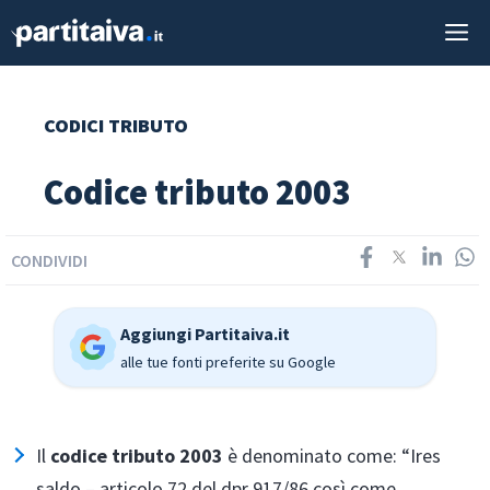
Vai
M
al
contenuto
CODICI TRIBUTO
Codice tributo 2003
CONDIVIDI
Aggiungi Partitaiva.it
alle tue fonti preferite su Google
Il
codice tributo 2003
è denominato come: “Ires
saldo – articolo 72 del dpr 917/86 così come