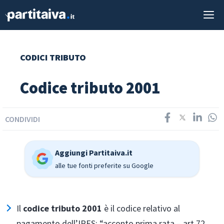
Vai
M
al
contenuto
CODICI TRIBUTO
Codice tributo 2001
CONDIVIDI
Aggiungi Partitaiva.it
alle tue fonti preferite su Google
Il
codice tributo 2001
è il codice relativo al
pagamento dell’IRES: “acconto prima rata – art.72