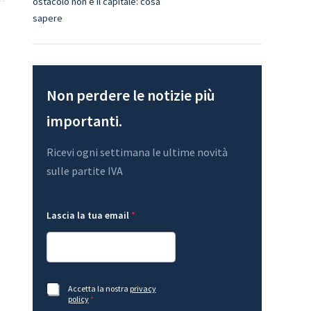
ostacolo non è il capitale: cosa
sapere
Non perdere le notizie più
importanti.
Ricevi ogni settimana le ultime novità
sulle partite IVA
e
L
Lascia la tua email
*
m
a
a
s
i
c
l
i
L
a
a
l
s
a
A
Accetta la nostra
privacy
c
t
c
policy
*