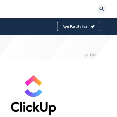
Searc
for:
Apri Partita Iva
Adv