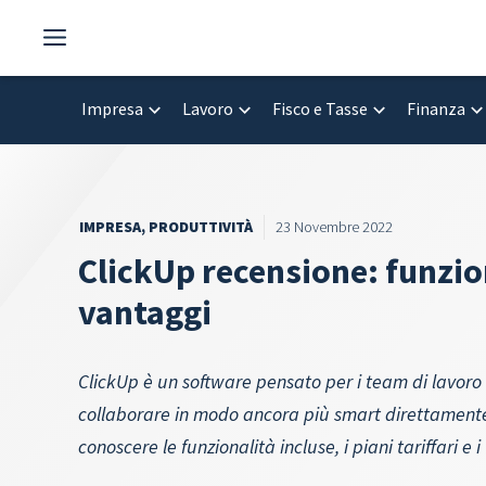
Vai
al
contenuto
Impresa
Lavoro
Fisco e Tasse
Finanza
IMPRESA
,
PRODUTTIVITÀ
23 Novembre 2022
ClickUp recensione: funzion
vantaggi
ClickUp è un software pensato per i team di lavor
collaborare in modo ancora più smart direttamente 
conoscere le funzionalità incluse, i piani tariffari e 