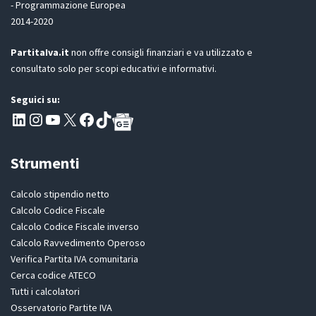
c
- Programmazione Europea
R
e
2014-2020
*
t
t
PartitaIva.it
non offre consigli finanziari e va utilizzato e
a
consultato solo per scopi educativi e informativi.
z
i
o
Seguici su:
n
Pagina LinkedIn PartitaIva
Instagram
Canale YouTube Evoluzione - Partitaiva.it
X
Segui PartitaIva su Facebook
TikTok
e
Strumenti
Calcolo stipendio netto
Calcolo Codice Fiscale
Calcolo Codice Fiscale inverso
Calcolo Ravvedimento Operoso
Verifica Partita IVA comunitaria
Cerca codice ATECO
Tutti i calcolatori
Osservatorio Partite IVA