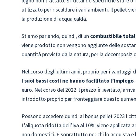
legno non trattato. Sfruttando specifiche stufe o
utilizzato per riscaldare i vari ambienti. Il pellet v
la produzione di acqua calda.
Stiamo parlando, quindi, di un
combustibile tota
viene prodotto non vengono aggiunte delle sostanz
quantità prevista dalla natura, per la decomposizi
Nel corso degli ultimi anni, proprio per i vantaggi 
I suoi bassi costi ne hanno facilitato l’impiego
.
euro. Nel corso del 2022 il prezzo è lievitato, arri
introdotto proprio per fronteggiare questo aumen
Possono accedere quindi al bonus pellet 2023 i citt
L’aliquota ridotta dell’Iva al 10% viene applicata a
non domestici. E soprattutto per chi lo acquista e 