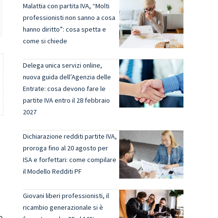
Malattia con partita IVA, “Molti
professionisti non sanno a cosa
hanno diritto”: cosa spetta e
come si chiede
Delega unica servizi online,
nuova guida dell’Agenzia delle
Entrate: cosa devono fare le
partite IVA entro il 28 febbraio
2027
Dichiarazione redditi partite IVA,
proroga fino al 20 agosto per
ISA e forfettari: come compilare
il Modello Redditi PF
.
Giovani liberi professionisti, il
ricambio generazionale si è
o