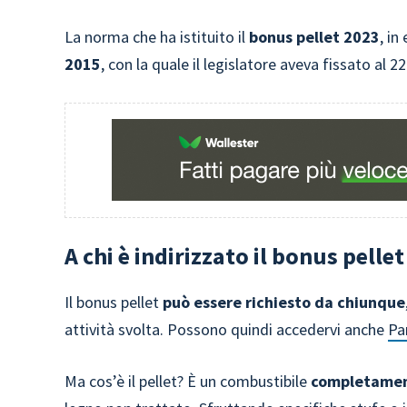
La norma che ha istituito il
bonus pellet 2023
, in
2015
, con la quale il legislatore aveva fissato al 2
A chi è indirizzato il bonus pellet
Il bonus pellet
può essere richiesto da chiunque
attività svolta. Possono quindi accedervi anche
Pa
Ma cos’è il pellet? È un combustibile
completamen