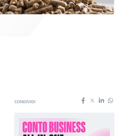
CONDIVIDI