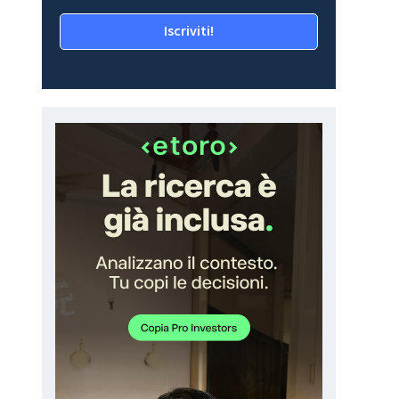
t
i
c
a
a
e
Iscriviti!
z
l
t
i
a
t
o
a
n
z
e
i
*
o
n
e
G
D
P
R
*