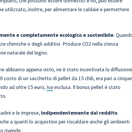
 impianti, che possono essere domestici e no, può essere
iene utilizzato, inoltre, per alimentare le caldaie e permettere
lmente e completamente ecologico e sostenibile
. Quand
e chimiche o degli additivi. Produce CO2 nella stessa
one naturale del legno.
che abbiamo appena visto, ne è stato incentivata la diffusione
 Il costo di un sacchetto di pellet da 15 chili, era pari a cinque
vando ad oltre 15 euro,
Iva
esclusa. Il bonus pellet è stato
to.
adini e le imprese,
indipendentemente dal reddito
.
nche a quanti lo acquistino per riscaldare anche gli ambienti
lo rivende.