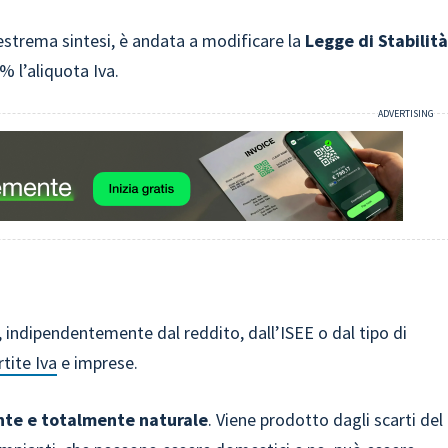
 estrema sintesi, è andata a modificare la
Legge di Stabilit
2% l’aliquota Iva.
, indipendentemente dal reddito, dall’ISEE o dal tipo di
rtite Iva
e imprese.
te e totalmente naturale
. Viene prodotto dagli scarti del