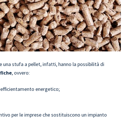
una stufa a pellet, infatti, hanno la possibilità di
ifiche
, ovvero:
i efficientamento energetico;
ntivo per le imprese che sostituiscono un impianto