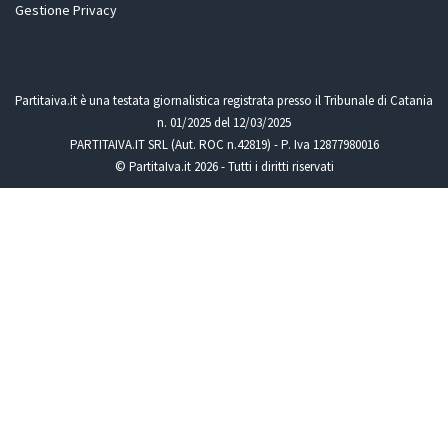
Gestione Privacy
Partitaiva.it è una testata giornalistica registrata presso il Tribunale di Catania
n. 01/2025 del 12/03/2025
PARTITAIVA.IT SRL (Aut. ROC n.42819) - P. Iva 12877980016
© PartitaIva.it 2026 - Tutti i diritti riservati