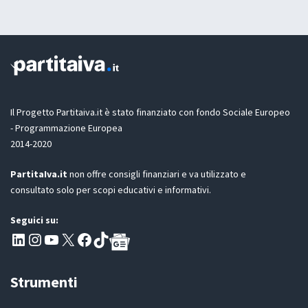
t
s
a
c
z
i
i
a
o
n
e
G
D
Il Progetto Partitaiva.it è stato finanziato con fondo Sociale Europeo
P
- Programmazione Europea
R
2014-2020
*
PartitaIva.it
non offre consigli finanziari e va utilizzato e
consultato solo per scopi educativi e informativi.
Seguici su:
Pagina LinkedIn PartitaIva
Instagram
Canale YouTube Evoluzione - Partitaiva.it
X
Segui PartitaIva su Facebook
TikTok
Strumenti