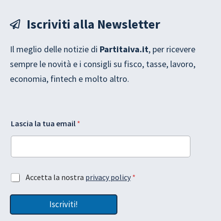
Iscriviti alla Newsletter
Il meglio delle notizie di
Partitaiva.it
, per ricevere
sempre le novità e i consigli su fisco, tasse, lavoro,
economia, fintech e molto altro.
t
G
Lascia la tua email
*
u
D
a
P
t
R
u
L
a
a
e
y
A
Accetta la nostra
privacy policy
*
m
o
c
a
u
c
i
t
Iscriviti!
e
l
L
t
a