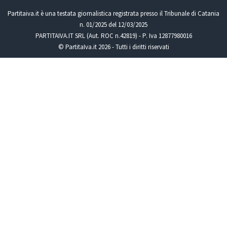
Partitaiva.it è una testata giornalistica registrata presso il Tribunale di Catania
n. 01/2025 del 12/03/2025
PARTITAIVA.IT SRL (Aut. ROC n.42819) - P. Iva 12877980016
© PartitaIva.it 2026 - Tutti i diritti riservati