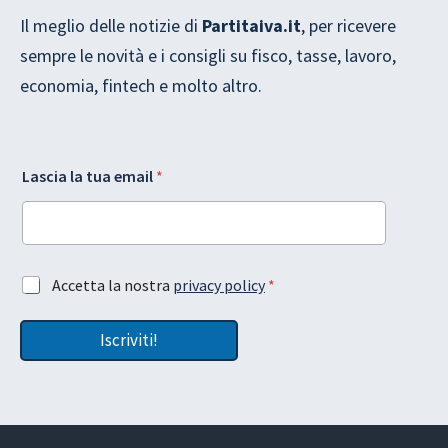
Il meglio delle notizie di
Partitaiva.it
, per ricevere
sempre le novità e i consigli su fisco, tasse, lavoro,
economia, fintech e molto altro.
L
e
Lascia la tua email
*
a
m
s
a
c
i
i
l
a
L
e
a
A
Accetta la nostra
privacy policy
*
m
s
c
a
c
c
i
i
Iscriviti!
e
l
a
t
A
l
t
c
a
a
c
z
e
i
t