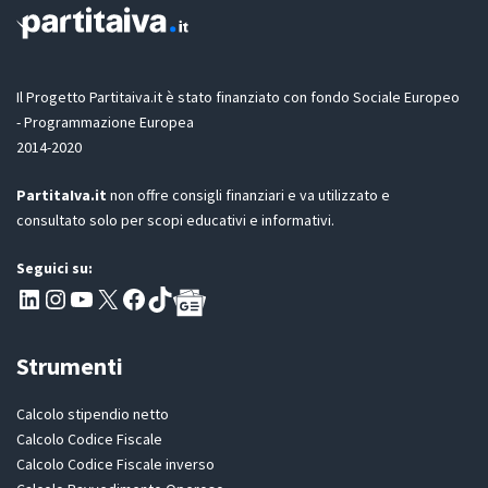
o
t
n
a
e
z
G
i
D
Il Progetto Partitaiva.it è stato finanziato con fondo Sociale Europeo
o
P
n
- Programmazione Europea
R
e
2014-2020
*
PartitaIva.it
non offre consigli finanziari e va utilizzato e
consultato solo per scopi educativi e informativi.
Seguici su:
Pagina LinkedIn PartitaIva
Instagram
Canale YouTube Evoluzione - Partitaiva.it
X
Segui PartitaIva su Facebook
TikTok
Strumenti
Calcolo stipendio netto
Calcolo Codice Fiscale
Calcolo Codice Fiscale inverso