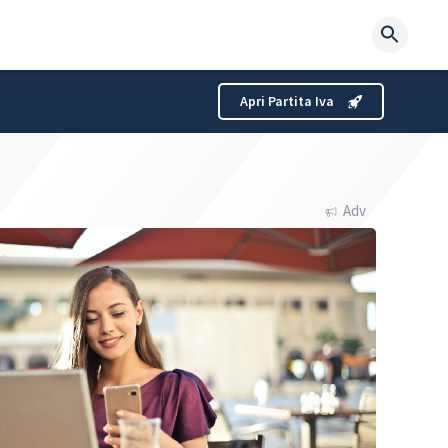
Searc
for:
Apri Partita Iva
Adv