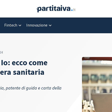
Fintech
Innovazione
24
p Io: ecco come
sera sanitaria
aria, patente di guida e carta della