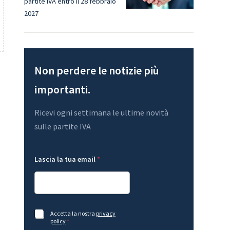
partite IVA entro il 28 febbraio
2027
Non perdere le notizie più
importanti.
Ricevi ogni settimana le ultime novità
sulle partite IVA
A
t
Lascia la tua email
*
c
u
c
a
e
L
t
a
t
s
a
c
z
i
A
Accetta la nostra
privacy
i
a
c
policy
*