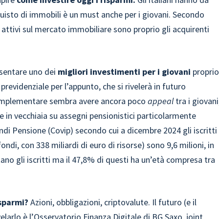
quisto di immobili è un must anche per i giovani. Secondo
ù attivi sul mercato immobiliare sono proprio gli acquirenti
esentare uno dei
migliori investimenti per i giovani
propri
previdenziale per l’appunto, che si rivelerà in futuro
a complementare sembra avere ancora poco
appeal
tra i giovani
e in vecchiaia su assegni pensionistici particolarmente
ndi Pensione (Covip) secondo cui a dicembre 2024 gli iscritti
di, con 338 miliardi di euro di risorse) sono 9,6 milioni, in
no gli iscritti ma il 47,8% di questi ha un’età compresa tra
isparmi?
Azioni, obbligazioni, criptovalute. Il futuro (e il
velarlo è l’Osservatorio Finanza Digitale di BG Saxo, joint