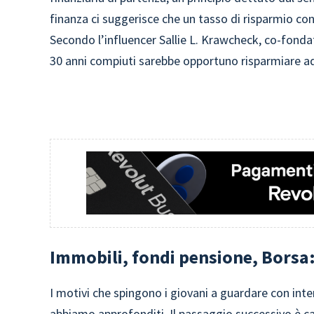
finanza ci suggerisce che un tasso di risparmio co
Secondo l’influencer Sallie L. Krawcheck, co-fondat
30 anni compiuti sarebbe opportuno risparmiare add
Immobili, fondi pensione, Borsa:
I motivi che spingono i giovani a guardare con inter
abbiamo approfonditi. Il passaggio successivo è c