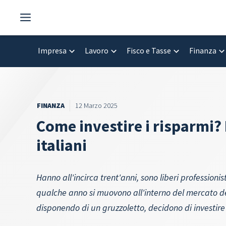
Vai
al
contenuto
Impresa
Lavoro
Fisco e Tasse
Finanza
FINANZA
12 Marzo 2025
Come investire i risparmi? 
italiani
Hanno all'incirca trent'anni, sono liberi profession
qualche anno si muovono all'interno del mercato del 
disponendo di un gruzzoletto, decidono di investire p