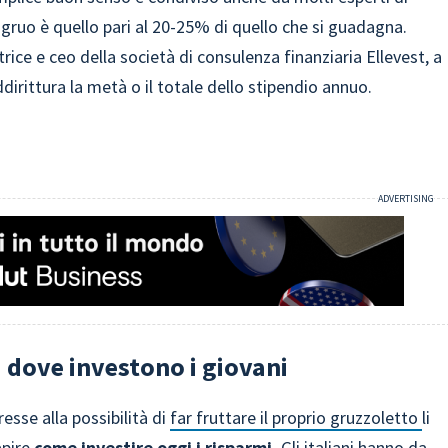
ngruo è quello pari al 20-25% di quello che si guadagna.
rice e ceo della società di consulenza finanziaria Ellevest, a
irittura la metà o il totale dello stipendio annuo.
 dove investono i giovani
esse alla possibilità di
far fruttare il proprio gruzzoletto
li
apire
come investire oggi i risparmi.
Gli italiani hanno da