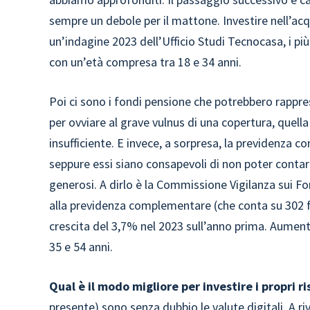
sempre un debole per il mattone. Investire nell’ac
un’indagine 2023 dell’Ufficio Studi Tecnocasa, i pi
con un’età compresa tra 18 e 34 anni.
Poi ci sono i fondi pensione che potrebbero rappr
per ovviare al grave vulnus di una copertura, quella 
insufficiente. E invece, a sorpresa, la previdenz
seppure essi siano consapevoli di non poter contar
generosi. A dirlo è la Commissione Vigilanza sui Fo
alla previdenza complementare (che conta su 302 fon
crescita del 3,7% nel 2023 sull’anno prima. Aumenta
35 e 54 anni.
Qual è il modo migliore per investire i propri r
presente) sono senza dubbio le valute digitali. A ri