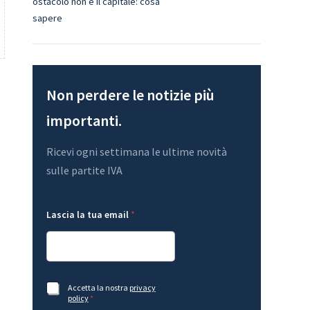
ostacolo non è il capitale: cosa
sapere
Non perdere le notizie più
importanti.
Ricevi ogni settimana le ultime novità
sulle partite IVA
l
L
Lascia la tua email
*
a
a
e
s
m
c
a
i
i
a
l
e
e
m
A
Accetta la nostra
privacy
m
a
c
policy
*