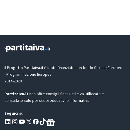
Il Progetto Partitaiva.it è stato finanziato con fondo Sociale Europeo
- Programmazione Europea
2014-2020
PartitaIva.it
non offre consigli finanziari e va utilizzato e
consultato solo per scopi educativi e informativi.
Seguici su:
Pagina LinkedIn PartitaIva
Instagram
Canale YouTube Evoluzione - Partitaiva.it
X
Segui PartitaIva su Facebook
TikTok