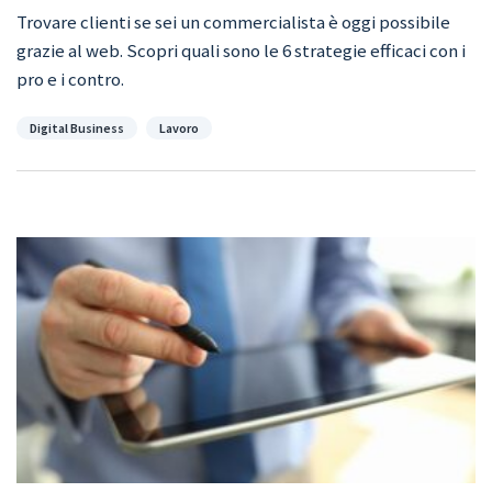
Trovare clienti se sei un commercialista è oggi possibile
grazie al web. Scopri quali sono le 6 strategie efficaci con i
pro e i contro.
Categorie
Digital Business
Lavoro