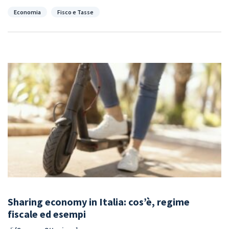
Categorie
Economia
Fisco e Tasse
Sharing economy in Italia: cos’è, regime
fiscale ed esempi