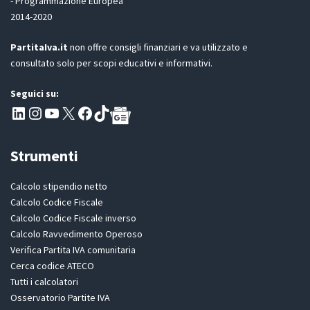
- Programmazione Europea
R
2014-2020
*
PartitaIva.it
non offre consigli finanziari e va utilizzato e
consultato solo per scopi educativi e informativi.
Seguici su:
Pagina LinkedIn PartitaIva
Instagram
Canale YouTube Evoluzione - Partitaiva.it
X
Segui PartitaIva su Facebook
TikTok
Strumenti
Calcolo stipendio netto
Calcolo Codice Fiscale
Calcolo Codice Fiscale inverso
Calcolo Ravvedimento Operoso
Verifica Partita IVA comunitaria
Cerca codice ATECO
Tutti i calcolatori
Osservatorio Partite IVA