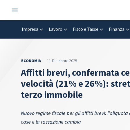
Vai
al
contenuto
Impresa
Lavoro
Fisco e Tasse
Finanza
ECONOMIA
11 Dicembre 2025
Affitti brevi, confermata c
velocità (21% e 26%): stret
terzo immobile
Nuovo regime fiscale per gli affitti brevi: l'aliquot
case e la tassazione cambia