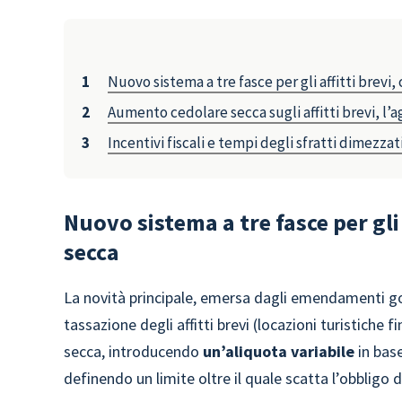
Nuovo sistema a tre fasce per gli affitti brev
Aumento cedolare secca sugli affitti brevi, l’ag
Incentivi fiscali e tempi degli sfratti dimezzati
Nuovo sistema a tre fasce per gli
secca
La novità principale, emersa dagli emendamenti gove
tassazione degli affitti brevi (locazioni turistiche 
secca, introducendo
un’aliquota variabile
in base
definendo un limite oltre il quale scatta l’obbligo d