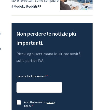
ISA e forfettari: come compilare
il Modello Redditi PF
Non perdere le notizie più
)
importanti.
e
Ricevi ogni settimana le ultime novità
sulle partite IVA
t
Lascia la tua email
*
u
a
A
c
c
e
G
t
A
Accetta la nostra
privacy
D
t
c
policy
*
P