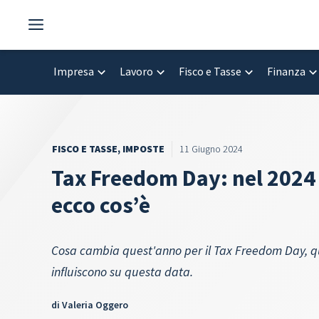
Vai
al
contenuto
Impresa
Lavoro
Fisco e Tasse
Finanza
FISCO E TASSE
,
IMPOSTE
11 Giugno 2024
Tax Freedom Day: nel 2024 
ecco cos’è
Cosa cambia quest'anno per il Tax Freedom Day, qua
influiscono su questa data.
di
Valeria Oggero