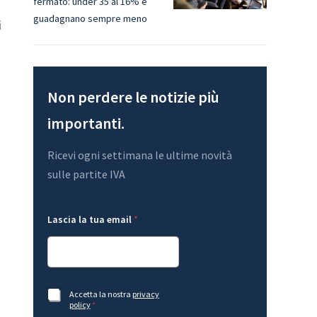
fermato: under 35 al 16% e
guadagnano sempre meno
i
Non perdere le notizie più
importanti.
Ricevi ogni settimana le ultime novità
sulle partite IVA
G
Lascia la tua email
*
D
P
R
l
a
L
*
a
A
Accetta la nostra
privacy
A
s
c
policy
*
c