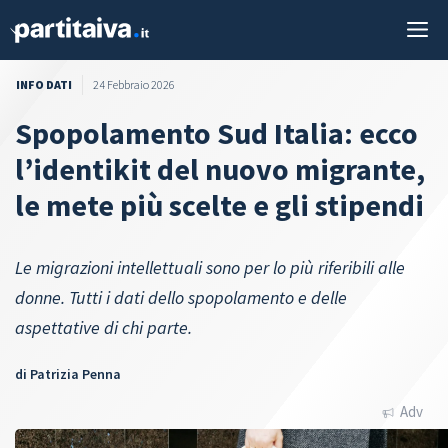
Vai
M
al
contenuto
INFO DATI
24 Febbraio 2026
Spopolamento Sud Italia: ecco
l’identikit del nuovo migrante,
le mete più scelte e gli stipendi
Le migrazioni intellettuali sono per lo più riferibili alle
donne. Tutti i dati dello spopolamento e delle
aspettative di chi parte.
di
Patrizia Penna
Adv