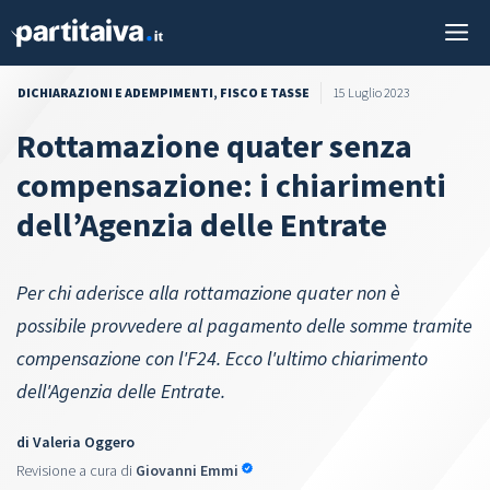
Vai
M
al
contenuto
DICHIARAZIONI E ADEMPIMENTI
,
FISCO E TASSE
15 Luglio 2023
Rottamazione quater senza
compensazione: i chiarimenti
dell’Agenzia delle Entrate
Per chi aderisce alla rottamazione quater non è
possibile provvedere al pagamento delle somme tramite
compensazione con l'F24. Ecco l'ultimo chiarimento
dell'Agenzia delle Entrate.
di
Valeria Oggero
Revisione a cura di
Giovanni Emmi