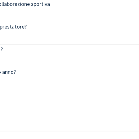
collaborazione sportiva
 prestatore?
a?
o anno?