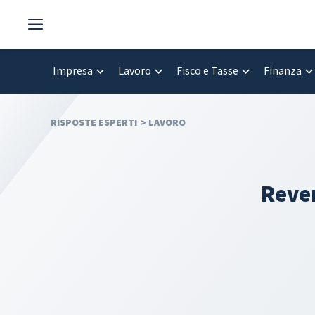
Vai
al
contenuto
Impresa
Lavoro
Fisco e Tasse
Finanza
RISPOSTE ESPERTI
>
LAVORO
Rever