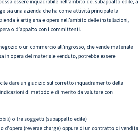
possa essere inquadrabile nell’ambito del subappalto edile, 
olge sia una azienda che ha come attività principale la
azienda è artigiana e opera nell’ambito delle installazioni,
opera o d’appalto con i committenti.
un negozio o un commercio all’ingrosso, che vende materiale
sa in opera del materiale venduto, potrebbe essere
icile dare un giudizio sul corretto inquadramento della
e indicazioni di metodo e di merito da valutare con
bili) o tre soggetti (subappalto edile)
o d’opera (reverse charge) oppure di un contratto di vendit