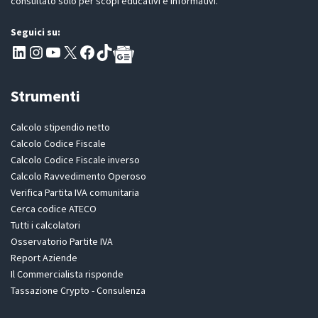
consultato solo per scopi educativi e informativi.
Seguici su:
Pagina LinkedIn PartitaIva
Instagram
Canale YouTube Evoluzione - Partitaiva.it
X
Segui PartitaIva su Facebook
TikTok
Strumenti
Calcolo stipendio netto
Calcolo Codice Fiscale
Calcolo Codice Fiscale inverso
Calcolo Ravvedimento Operoso
Verifica Partita IVA comunitaria
Cerca codice ATECO
Tutti i calcolatori
Osservatorio Partite IVA
Report Aziende
Il Commercialista risponde
Tassazione Crypto - Consulenza