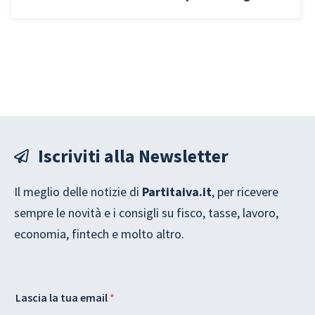
entrano nella GDO
Iscriviti alla Newsletter
Il meglio delle notizie di
Partitaiva.it
, per ricevere
sempre le novità e i consigli su fisco, tasse, lavoro,
economia, fintech e molto altro.
A
e
Lascia la tua email
*
c
m
c
a