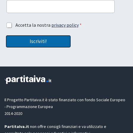
e
i
t
l
t
l
a
a
A
Accetta la nostra
privacy policy
*
z
e
c
i
m
c
o
a
Iscriviti!
e
n
i
t
e
l
t
e
a
m
z
a
i
i
o
l
n
t
e
u
G
a
D
Il Progetto Partitaiva.it è stato finanziato con fondo Sociale Europeo
P
- Programmazione Europea
R
2014-2020
*
PartitaIva.it
non offre consigli finanziari e va utilizzato e