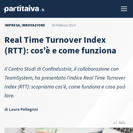
Vai
M
al
contenuto
IMPRESA
,
INNOVAZIONE
19 Febbraio 2024
Real Time Turnover Index
(RTT): cos’è e come funziona
Il Centro Studi di Confindustria, il collaborazione con
TeamSystem, ha presentato l'indice Real Time Turnover
Index (RTT): scopriamo cos'è, come funziona e cosa può
fare.
di
Laura Pellegrini
Adv