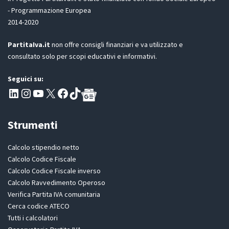
P
- Programmazione Europea
R
2014-2020
*
PartitaIva.it
non offre consigli finanziari e va utilizzato e
consultato solo per scopi educativi e informativi.
Seguici su:
Pagina LinkedIn PartitaIva
Instagram
Canale YouTube Evoluzione - Partitaiva.it
X
Segui PartitaIva su Facebook
TikTok
Strumenti
Calcolo stipendio netto
Calcolo Codice Fiscale
Calcolo Codice Fiscale inverso
Calcolo Ravvedimento Operoso
Verifica Partita IVA comunitaria
Cerca codice ATECO
Tutti i calcolatori