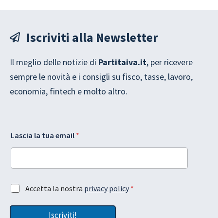
Iscriviti alla Newsletter
Il meglio delle notizie di
Partitaiva.it
, per ricevere
sempre le novità e i consigli su fisco, tasse, lavoro,
economia, fintech e molto altro.
t
Lascia la tua email
*
u
a
e
m
a
l
i
A
Accetta la nostra
privacy policy
*
a
l
c
l
L
c
a
a
Iscriviti!
e
G