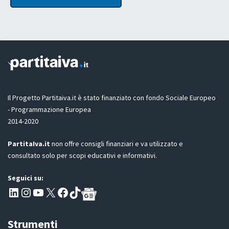
y
t
D
o
t
P
u
a
R
t
z
i
o
n
e
G
D
Il Progetto Partitaiva.it è stato finanziato con fondo Sociale Europeo
P
- Programmazione Europea
R
2014-2020
*
PartitaIva.it
non offre consigli finanziari e va utilizzato e
consultato solo per scopi educativi e informativi.
Seguici su:
Pagina LinkedIn PartitaIva
Instagram
Canale YouTube Evoluzione - Partitaiva.it
X
Segui PartitaIva su Facebook
TikTok
Strumenti