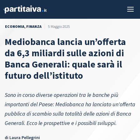
Vai
M
al
contenuto
ECONOMIA
,
FINANZA
5 Maggio 2025
Mediobanca lancia un’offerta
da 6,3 miliardi sulle azioni di
Banca Generali: quale sarà il
futuro dell’istituto
Sono in corso diverse operazioni tra le banche più
importanti del Paese: Mediobanca ha lanciato un'offerta
pubblica di scambio sulla totalità delle azioni di Banca
Generali. Ecco le prospettive e i possibili sviluppi.
di
Laura Pellegrini