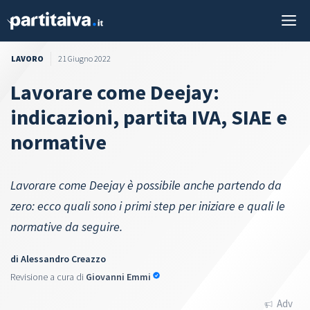
Vai
M
al
contenuto
LAVORO
21 Giugno 2022
Lavorare come Deejay:
indicazioni, partita IVA, SIAE e
normative
Lavorare come Deejay è possibile anche partendo da
zero: ecco quali sono i primi step per iniziare e quali le
normative da seguire.
di
Alessandro Creazzo
Revisione a cura di
Giovanni Emmi
Adv