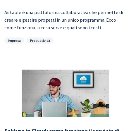
Airtable è una piattaforma collaborativa che permette di
creare e gestire progetti in un unico programma. Ecco
come funziona, a cosa serve e quali sono i costi.
Categorie
Impresa
Produttività
Fatture in Cloud: come funziona il servizio di