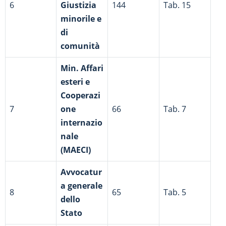
6
Giustizia
144
Tab. 15
minorile e
di
comunità
Min. Affari
esteri e
Cooperazi
7
one
66
Tab. 7
internazio
nale
(MAECI)
Avvocatur
a generale
8
65
Tab. 5
dello
Stato