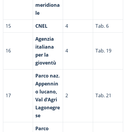
meridiona
le
15
CNEL
4
Tab. 6
Agenzia
italiana
16
4
Tab. 19
per la
gioventù
Parco naz.
Appennin
o lucano,
17
2
Tab. 21
Val d’Agri
Lagonegre
se
Parco