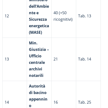
dell’Ambie
nte e
40 (+50
12
Tab. 13
Sicurezza
ricognitivi)
energetica
(MASE)
Min.
Giustizia –
Ufficio
13
21
Tab. 14
centrale
archivi
notarili
Autorità
di bacino
appennin
14
16
Tab. 25
o