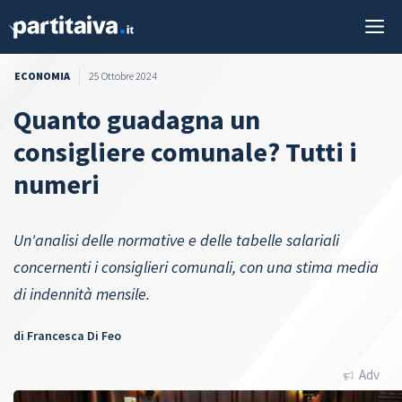
Vai
M
al
contenuto
ECONOMIA
25 Ottobre 2024
Quanto guadagna un
consigliere comunale? Tutti i
numeri
Un'analisi delle normative e delle tabelle salariali
concernenti i consiglieri comunali, con una stima media
di indennità mensile.
di
Francesca Di Feo
Adv