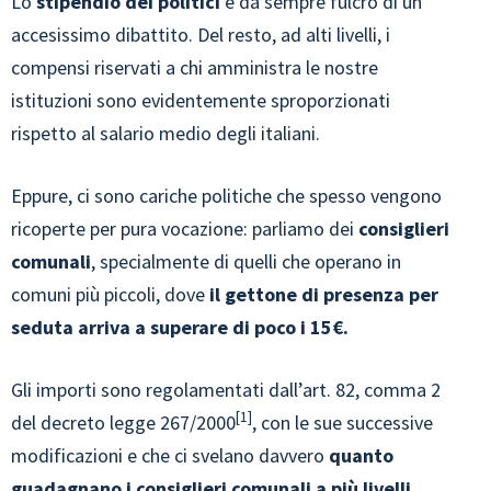
Lo
stipendio dei politici
è da sempre fulcro di un
accesissimo dibattito. Del resto, ad alti livelli, i
compensi riservati a chi amministra le nostre
istituzioni sono evidentemente sproporzionati
rispetto al salario medio degli italiani.
Eppure, ci sono cariche politiche che spesso vengono
ricoperte per pura vocazione: parliamo dei
consiglieri
comunali
, specialmente di quelli che operano in
comuni più piccoli, dove
il gettone di presenza per
seduta arriva a superare di poco i 15€.
Gli importi sono regolamentati dall’art. 82, comma 2
1
del decreto legge 267/2000
, con le sue successive
modificazioni e che ci svelano davvero
quanto
guadagnano i consiglieri comunali a più livelli
,