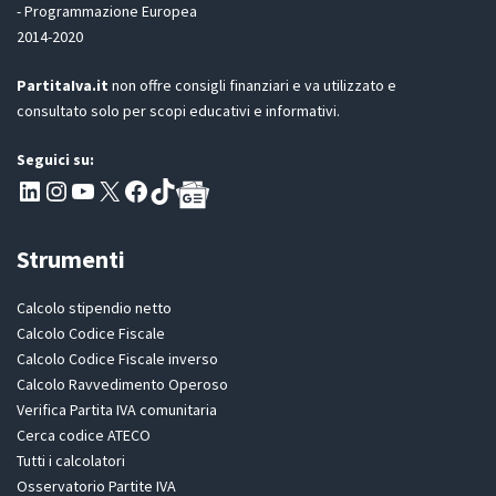
o
- Programmazione Europea
R
n
2014-2020
*
e
PartitaIva.it
non offre consigli finanziari e va utilizzato e
consultato solo per scopi educativi e informativi.
Seguici su:
Pagina LinkedIn PartitaIva
Instagram
Canale YouTube Evoluzione - Partitaiva.it
X
Segui PartitaIva su Facebook
TikTok
Strumenti
Calcolo stipendio netto
Calcolo Codice Fiscale
Calcolo Codice Fiscale inverso
Calcolo Ravvedimento Operoso
Verifica Partita IVA comunitaria
Cerca codice ATECO
Tutti i calcolatori
Osservatorio Partite IVA