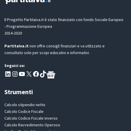
Il Progetto Partitaiva.it è stato finanziato con fondo Sociale Europeo
- Programmazione Europea
2014-2020
PartitaIva.it
non offre consigli finanziari e va utilizzato e
consultato solo per scopi educativi e informativi.
Seguici su:
Pagina LinkedIn PartitaIva
Instagram
Canale YouTube Evoluzione - Partitaiva.it
X
Segui PartitaIva su Facebook
TikTok
Strumenti
Calcolo stipendio netto
Calcolo Codice Fiscale
Calcolo Codice Fiscale inverso
Calcolo Ravvedimento Operoso