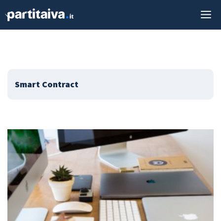
Vai
M
al
contenuto
Smart Contract