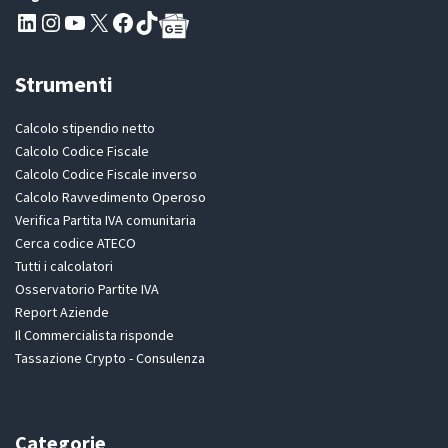
Pagina LinkedIn PartitaIva
Instagram
Canale YouTube Evoluzione - Partitaiva.it
X
Segui PartitaIva su Facebook
TikTok
Strumenti
Calcolo stipendio netto
Calcolo Codice Fiscale
Calcolo Codice Fiscale inverso
Calcolo Ravvedimento Operoso
Verifica Partita IVA comunitaria
Cerca codice ATECO
Tutti i calcolatori
Osservatorio Partite IVA
Report Aziende
Il Commercialista risponde
Tassazione Crypto - Consulenza
Categorie