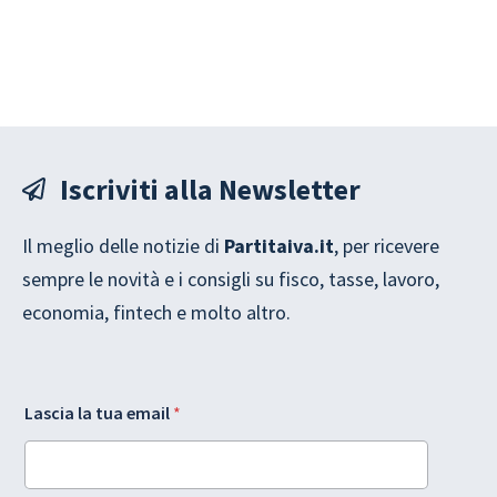
Iscriviti alla Newsletter
Il meglio delle notizie di
Partitaiva.it
, per ricevere
sempre le novità e i consigli su fisco, tasse, lavoro,
economia, fintech e molto altro.
e
*
Lascia la tua email
*
m
e
a
m
i
a
l
i