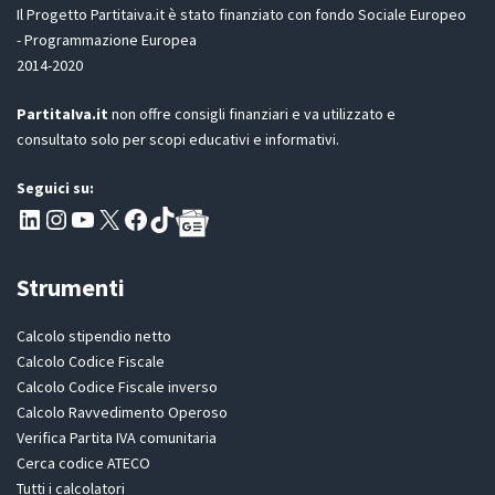
D
Il Progetto Partitaiva.it è stato finanziato con fondo Sociale Europeo
P
- Programmazione Europea
R
2014-2020
*
PartitaIva.it
non offre consigli finanziari e va utilizzato e
consultato solo per scopi educativi e informativi.
Seguici su:
Pagina LinkedIn PartitaIva
Instagram
Canale YouTube Evoluzione - Partitaiva.it
X
Segui PartitaIva su Facebook
TikTok
Strumenti
Calcolo stipendio netto
Calcolo Codice Fiscale
Calcolo Codice Fiscale inverso
Calcolo Ravvedimento Operoso
Verifica Partita IVA comunitaria
Cerca codice ATECO
Tutti i calcolatori