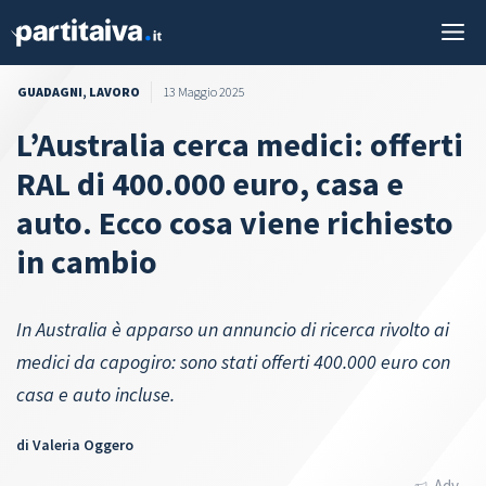
Vai
M
al
contenuto
GUADAGNI
,
LAVORO
13 Maggio 2025
L’Australia cerca medici: offerti
RAL di 400.000 euro, casa e
auto. Ecco cosa viene richiesto
in cambio
In Australia è apparso un annuncio di ricerca rivolto ai
medici da capogiro: sono stati offerti 400.000 euro con
casa e auto incluse.
di
Valeria Oggero
Adv