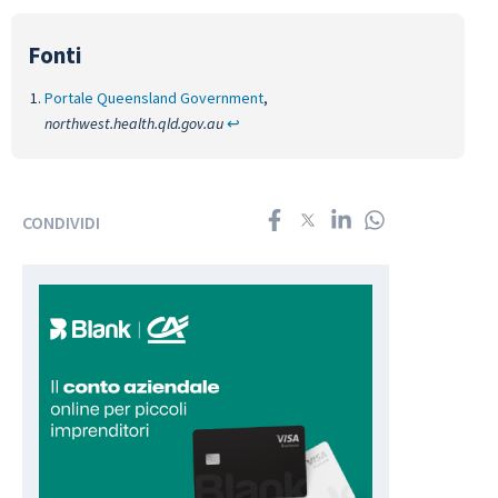
Portale Queensland Government
,
northwest.health.qld.gov.au
↩︎
CONDIVIDI