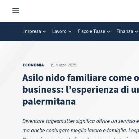
Vai
al
contenuto
Impresa
Lavoro
Fisco e Tasse
Finanza
ECONOMIA
19 Marzo 2025
Asilo nido familiare come 
business: l’esperienza di 
palermitana
Diventare tagesmutter significa offrire un servizio e
ma anche coniugare meglio lavoro e famiglia. L'esp