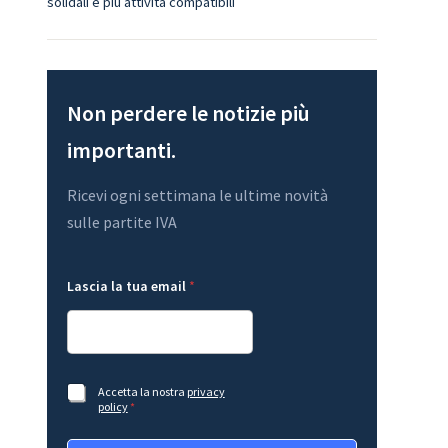
solidali e più attività compatibili
Non perdere le notizie più
importanti.
Ricevi ogni settimana le ultime novità
sulle partite IVA
l
Lascia la tua email
*
a
L
a
s
c
i
L
a
A
Accetta la nostra
privacy
a
G
c
policy
*
s
D
c
c
P
e
i