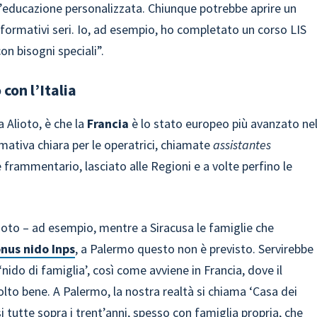
’educazione personalizzata. Chiunque potrebbe aprire un
 formativi seri. Io, ad esempio, ho completato un corso LIS
on bisogni speciali”.
 con l’Italia
 Alioto, è che la
Francia
è lo stato europeo più avanzato ne
rmativa chiara per le operatrici, chiamate
assistantes
è frammentario, lasciato alle Regioni e a volte perfino le
ioto – ad esempio, mentre a Siracusa le famiglie che
nus nido Inps
, a Palermo questo non è previsto. Servirebbe
do di famiglia’, così come avviene in Francia, dove il
to bene. A Palermo, la nostra realtà si chiama ‘Casa dei
tutte sopra i trent’anni, spesso con famiglia propria, che