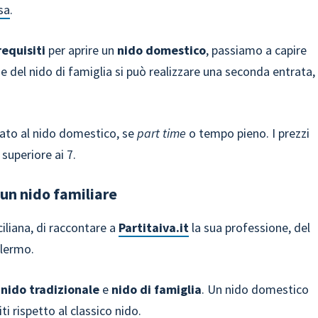
sa
.
requisiti
per aprire un
nido domestico
, passiamo a capire
 del nido di famiglia si può realizzare una seconda entrata,
cato al nido domestico, se
part time
o tempo pieno. I prezzi
 superiore ai 7.
 un nido familiare
iliana, di raccontare a
Partitaiva.it
la sua professione, del
Palermo.
a
nido tradizionale
e
nido di famiglia
. Un nido domestico
ti rispetto al classico nido.