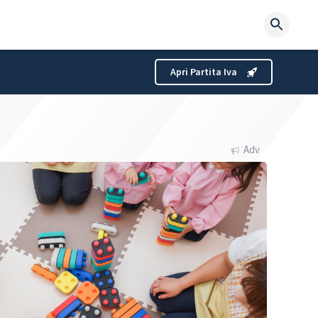
Searc
for:
Apri Partita Iva
Adv