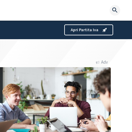
Searc
for:
Apri Partita Iva
Adv