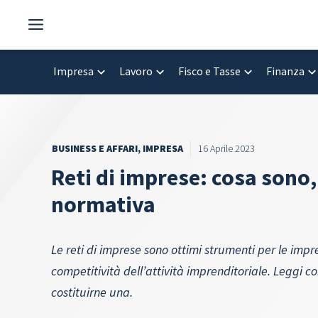
Vai
al
contenuto
Impresa
Lavoro
Fisco e Tasse
Finanza
BUSINESS E AFFARI
,
IMPRESA
16 Aprile 2023
Reti di imprese: cosa sono,
normativa
Le reti di imprese sono ottimi strumenti per le impr
competitività dell’attività imprenditoriale. Leggi 
costituirne una.