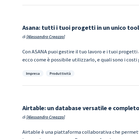
Asana: tutti i tuoi progetti in un unico tool
di
Alessandro Creazzo
Con ASANA puoi gestire il tuo lavoro e i tuoi progetti 
ecco come è possibile utilizzarlo, e quali sono i cost
Categorie
Impresa
Produttività
Airtable: un database versatile e completo 
di
Alessandro Creazzo
Airtable è una piattaforma collaborativa che permett