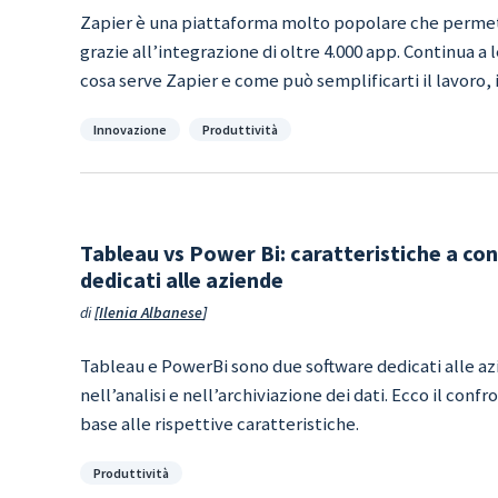
Zapier è una piattaforma molto popolare che permett
grazie all’integrazione di oltre 4.000 app. Continua a 
cosa serve Zapier e come può semplificarti il lavoro, i 
Categorie
Innovazione
Produttività
Tableau vs Power Bi: caratteristiche a co
dedicati alle aziende
di
Ilenia Albanese
Tableau e PowerBi sono due software dedicati alle az
nell’analisi e nell’archiviazione dei dati. Ecco il confr
base alle rispettive caratteristiche.
Categorie
Produttività