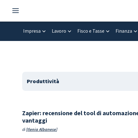
Vai
al
contenuto
Impresa
Lavoro
Fisco e Tasse
Finanza
Produttività
Zapier: recensione del tool di automazione
vantaggi
di
Ilenia Albanese