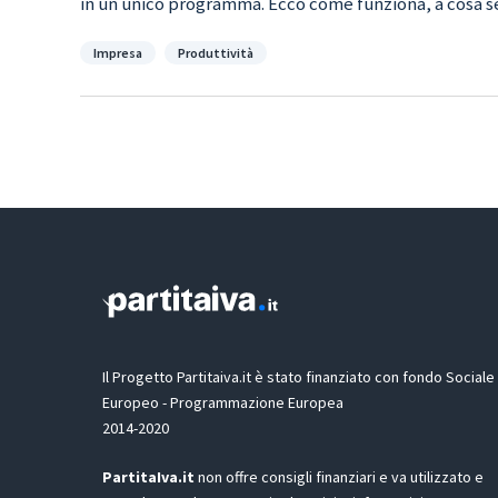
in un unico programma. Ecco come funziona, a cosa ser
Categorie
Impresa
Produttività
Il Progetto Partitaiva.it è stato finanziato con fondo Sociale
Europeo - Programmazione Europea
2014-2020
PartitaIva.it
non offre consigli finanziari e va utilizzato e