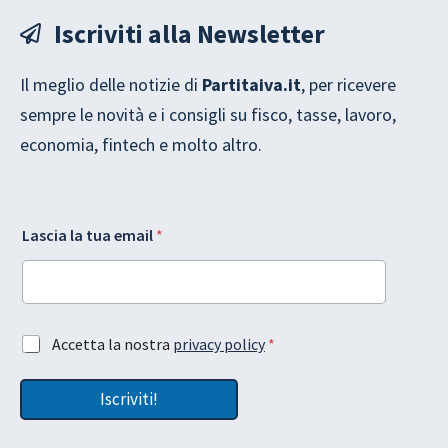
Iscriviti alla Newsletter
Il meglio delle notizie di
Partitaiva.it
, per ricevere
sempre le novità e i consigli su fisco, tasse, lavoro,
economia, fintech e molto altro.
A
G
Lascia la tua email
*
c
D
c
P
e
R
t
l
t
a
a
L
A
Accetta la nostra
privacy policy
*
z
a
c
i
s
c
o
c
Iscriviti!
e
n
i
t
e
a
t