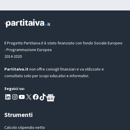
G
e
a
D
m
z
P
a
i
R
i
o
L
l
n
a
e
y
G
o
D
Il Progetto Partitaiva.it è stato finanziato con fondo Sociale Europeo
u
P
t
- Programmazione Europea
R
2014-2020
*
PartitaIva.it
non offre consigli finanziari e va utilizzato e
consultato solo per scopi educativi e informativi.
Seguici su:
Pagina LinkedIn PartitaIva
Instagram
Canale YouTube Evoluzione - Partitaiva.it
X
Segui PartitaIva su Facebook
TikTok
Strumenti
Calcolo stipendio netto