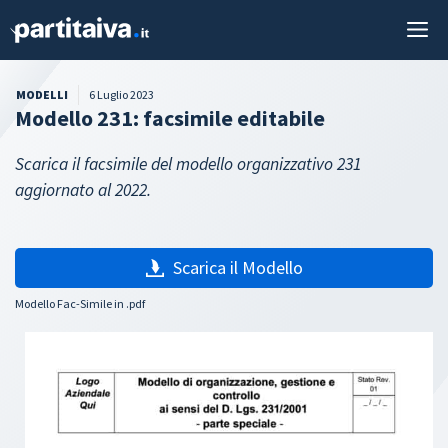
Vai
M
al
contenuto
MODELLI
6 Luglio 2023
Modello 231: facsimile editabile
Scarica il facsimile del modello organizzativo 231
aggiornato al 2022.
Scarica il Modello
Modello Fac-Simile in .pdf